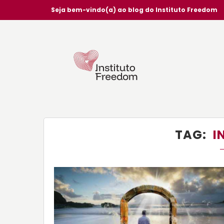
Seja bem-vindo(a) ao blog do Instituto Freedom
TAG
I