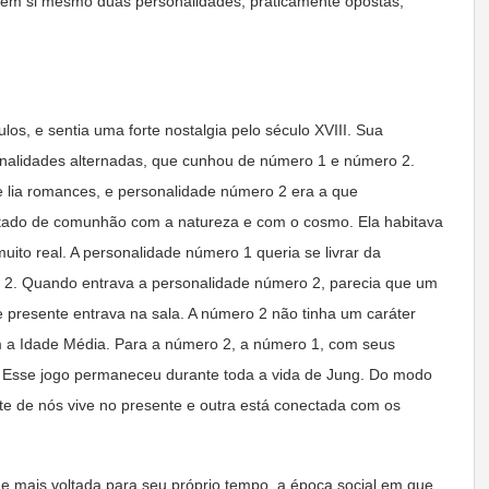
a em si mesmo duas personalidades, praticamente opostas,
os, e sentia uma forte nostalgia pelo século XVIII. Sua
nalidades alternadas, que cunhou de número 1 e número 2.
e lia romances, e personalidade número 2 era a que
estado de comunhão com a natureza e com o cosmo. Ela habitava
ito real. A personalidade número 1 queria se livrar da
 2. Quando entrava a personalidade número 2, parecia que um
 presente entrava na sala. A número 2 não tinha um caráter
om a Idade Média. Para a número 2, a número 1, com seus
r. Esse jogo permaneceu durante toda a vida de Jung. Do modo
e de nós vive no presente e outra está conectada com os
e mais voltada para seu próprio tempo, a época social em que