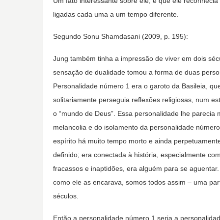
Um fato interessante sobre ele, é que ele reconheci
ligadas cada uma a um tempo diferente.
Segundo Sonu Shamdasani (2009, p. 195):
Jung também tinha a impressão de viver em dois sécul
sensação de dualidade tomou a forma de duas perso
Personalidade número 1 era o garoto da Basileia, qu
solitariamente perseguia reflexões religiosas, num 
o “mundo de Deus”. Essa personalidade lhe parecia mu
melancolia e do isolamento da personalidade número
espírito há muito tempo morto e ainda perpetuamente
definido; era conectada à história, especialmente c
fracassos e inaptidões, era alguém para se aguenta
como ele as encarava, somos todos assim – uma part
séculos.
Então a personalidade número 1 seria a personalidad