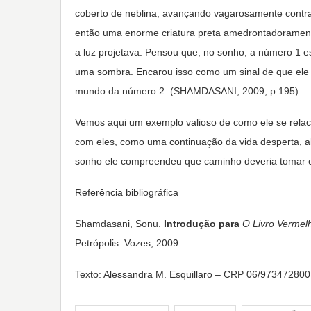
coberto de neblina, avançando vagarosamente contra
então uma enorme criatura preta amedrontadorament
a luz projetava. Pensou que, no sonho, a número 1 
uma sombra. Encarou isso como um sinal de que ele d
mundo da número 2. (SHAMDASANI, 2009, p 195).
Vemos aqui um exemplo valioso de como ele se relac
com eles, como uma continuação da vida desperta, alg
sonho ele compreendeu que caminho deveria tomar e 
Referência bibliográfica
Shamdasani, Sonu.
Introdução para
O Livro Vermelh
Petrópolis: Vozes, 2009.
Texto: Alessandra M. Esquillaro – CRP 06/973472800