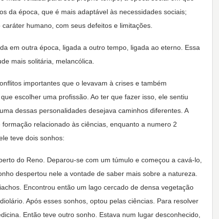
tos da época, que é mais adaptável às necessidades sociais;
 caráter humano, com seus defeitos e limitações.
a em outra época, ligada a outro tempo, ligada ao eterno. Essa
de mais solitária, melancólica.
conflitos importantes que o levavam à crises e também
e escolher uma profissão. Ao ter que fazer isso, ele sentiu
a uma dessas personalidades desejava caminhos diferentes. A
 formação relacionado às ciências, enquanto a numero 2
le teve dois sonhos:
perto do Reno. Deparou-se com um túmulo e começou a cavá-lo,
 sonho despertou nele a vontade de saber mais sobre a natureza.
riachos. Encontrou então um lago cercado de densa vegetação
diolário. Após esses sonhos, optou pelas ciências. Para resolver
dicina. Então teve outro sonho. Estava num lugar desconhecido,