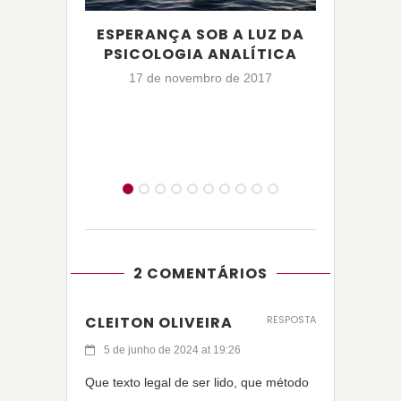
ESPERANÇA SOB A LUZ DA
E
PSICOLOGIA ANALÍTICA
PSIC
17 de novembro de 2017
CA
6
2 COMENTÁRIOS
CLEITON OLIVEIRA
RESPOSTA
5 de junho de 2024 at 19:26
Que texto legal de ser lido, que método