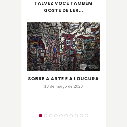
TALVEZ VOCÊ TAMBÉM
GOSTE DE LER...
SOBRE A ARTE E A LOUCURA
O EG
CON
13 de março de 2023
6