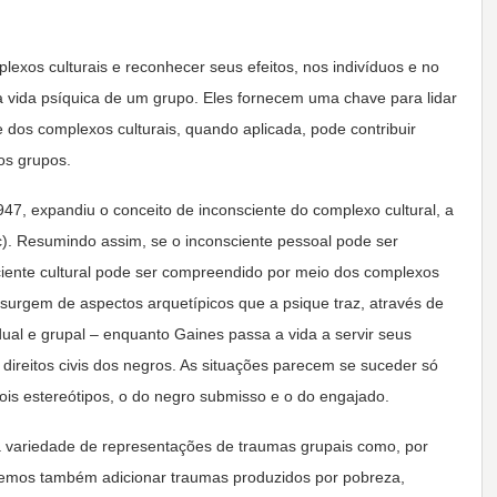
lexos culturais e reconhecer seus efeitos, nos indivíduos e no
vida psíquica de um grupo. Eles fornecem uma chave para lidar
e dos complexos culturais, quando aplicada, pode contribuir
os grupos.
7, expandiu o conceito de inconsciente do complexo cultural, a
c). Resumindo assim, se o inconsciente pessoal pode ser
ciente cultural pode ser compreendido por meio dos complexos
l surgem de aspectos arquetípicos que a psique traz, através de
dual e grupal – enquanto Gaines passa a vida a servir seus
s direitos civis dos negros. As situações parecem se suceder só
ois estereótipos, o do negro submisso e o do engajado.
a variedade de representações de traumas grupais como, por
odemos também adicionar traumas produzidos por pobreza,