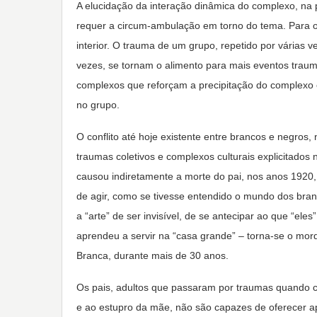
A elucidação da interação dinâmica do complexo, na p
requer a circum-ambulação em torno do tema. Para 
interior. O trauma de um grupo, repetido por várias v
vezes, se tornam o alimento para mais eventos traumá
complexos que reforçam a precipitação do complexo e
no grupo.
O conflito até hoje existente entre brancos e negros
traumas coletivos e complexos culturais explicitado
causou indiretamente a morte do pai, nos anos 1920
de agir, como se tivesse entendido o mundo dos branc
a “arte” de ser invisível, de se antecipar ao que “ele
aprendeu a servir na “casa grande” – torna-se o mor
Branca, durante mais de 30 anos.
Os pais, adultos que passaram por traumas quando cr
e ao estupro da mãe, não são capazes de oferecer apo