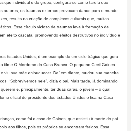
sique individual e do grupo, configura-se como tarefa que
os autores, os traumas externos provocam danos para o mundo
ezes, resulta na criação de complexos culturais que, muitas
ticos. Esse círculo vicioso de traumas leva à formação de
m efeito cascata, promovendo efeitos destrutivos no indivíduo e
, nos Estados Unidos, é um exemplo de um ciclo trágico que gera
s no filme O Mordomo da Casa Branca. O pequeno Cecil Gaines
, e viu sua mãe enlouquecer. Daí em diante, mudou sua maneira
os: “Sobrevivemos nele”, dizia o pai. Mais tarde, já dominando
s” querem e, principalmente, ter duas caras, o jovem – o qual
domo oficial do presidente dos Estados Unidos e fica na Casa
ianças, como foi o caso de Gaines, que assistiu à morte do pai
io aos filhos, pois os próprios se encontram feridos. Essa