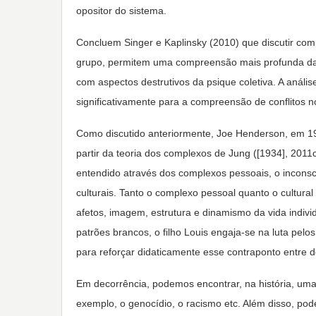
opositor do sistema.
Concluem Singer e Kaplinsky (2010) que discutir comp
grupo, permitem uma compreensão mais profunda da 
com aspectos destrutivos da psique coletiva. A anális
significativamente para a compreensão de conflitos n
Como discutido anteriormente, Joe Henderson, em 194
partir da teoria dos complexos de Jung ([1934], 2011
entendido através dos complexos pessoais, o incons
culturais. Tanto o complexo pessoal quanto o cultura
afetos, imagem, estrutura e dinamismo da vida indivi
patrões brancos, o filho Louis engaja-se na luta pelo
para reforçar didaticamente esse contraponto entre d
Em decorrência, podemos encontrar, na história, um
exemplo, o genocídio, o racismo etc. Além disso, p