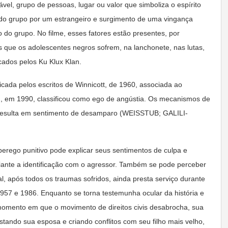
el, grupo de pessoas, lugar ou valor que simboliza o espírito
 do grupo por um estrangeiro e surgimento de uma vingança
o do grupo. No filme, esses fatores estão presentes, por
 que os adolescentes negros sofrem, na lanchonete, nas lutas,
cados pelos Ku Klux Klan.
icada pelos escritos de Winnicott, de 1960, associada ao
, em 1990, classificou como ego de angústia. Os mecanismos de
 resulta em sentimento de desamparo (WEISSTUB; GALILI-
erego punitivo pode explicar seus sentimentos de culpa e
iante a identificação com o agressor. Também se pode perceber
 após todos os traumas sofridos, ainda presta serviço durante
957 e 1986. Enquanto se torna testemunha ocular da história e
omento em que o movimento de direitos civis desabrocha, sua
tando sua esposa e criando conflitos com seu filho mais velho,