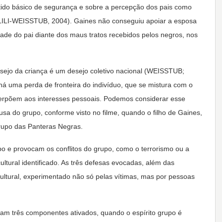
ntido básico de segurança e sobre a percepção dos pais como
I-WEISSTUB, 2004). Gaines não conseguiu apoiar a esposa
idade do pai diante dos maus tratos recebidos pelos negros, nos
sejo da criança é um desejo coletivo nacional (WEISSTUB;
á uma perda de fronteira do indivíduo, que se mistura com o
uperpõem aos interesses pessoais. Podemos considerar esse
sa do grupo, conforme visto no filme, quando o filho de Gaines,
grupo das Panteras Negras.
o e provocam os conflitos do grupo, como o terrorismo ou a
ltural identificado. As três defesas evocadas, além das
ultural, experimentado não só pelas vítimas, mas por pessoas
icam três componentes ativados, quando o espírito grupo é