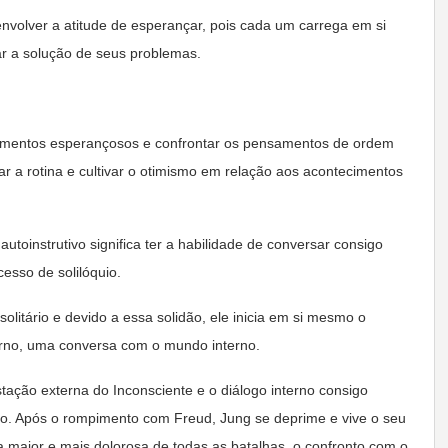
senvolver a atitude de esperançar, pois cada um carrega em si
r a solução de seus problemas.
mentos esperançosos e confrontar os pensamentos de ordem
r a rotina e cultivar o otimismo em relação aos acontecimentos
utoinstrutivo significa ter a habilidade de conversar consigo
sso de solilóquio.
olitário e devido a essa solidão, ele inicia em si mesmo o
terno, uma conversa com o mundo interno.
tação externa do Inconsciente e o diálogo interno consigo
o. Após o rompimento com Freud, Jung se deprime e vive o seu
 maior e mais dolorosa de todas as batalhas, o confronto com o