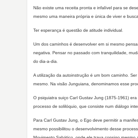
Não existe uma receita pronta e infalível para se de
mesmo uma maneira própria e única de viver e busca
Ter esperança é questão de atitude individual.
Um dos caminhos é desenvolver em si mesmo pensa
negativa. Pensar no passado com tranquilidade, muda
do dia-a-dia.
A utilização da autoinstrução é um bom caminho. Ser a
mesmo. Na visão Junguiana, denominamos esse proce
O psiquiatra suiço Carl Gustav Jung (1875-1961) era s
processo de solilóquio, que consiste num diálogo in
Para Carl Gustav Jung, o Ego deve permitir a manifes
mesmo possibilitou o desenvolvimento desse process
Movimento Sabático, onde ele trava consigo mesmo a