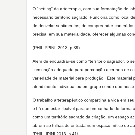
O “setting” da arteterapia, com sua formatação de labo
necessário território sagrado. Funciona como local d
de desvelar sentimentos, de compreender conteúdos in
precisa, em sua materialidade, oferecer algumas con
(PHILIPPINI, 2013, p.39).
Além de enquadrar-se como “território sagrado”, o se
iluminação adequada para percepção acertada de cor
variedade de material para produção. Este material p
atendimento individual ou em grupo sendo que neste 
O trabalho arteterapêutico compartilha a vida em se
e há que estar flexível para acompanha-lo de forma a
como um território sagrado da criação, um espaço aco
abrem-se trilhas de entrada num espaço mítico de au
(PHILLIPINI,2013, p.41).