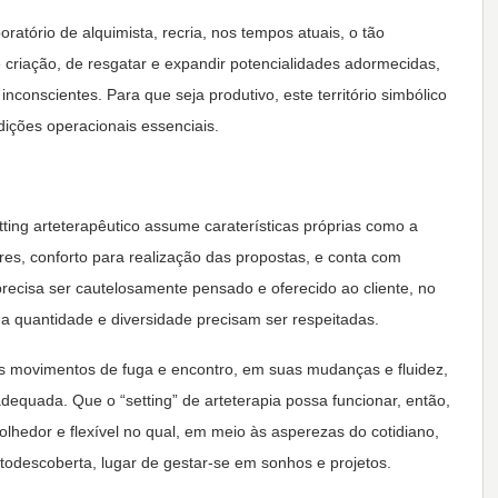
ratório de alquimista, recria, nos tempos atuais, o tão
e criação, de resgatar e expandir potencialidades adormecidas,
conscientes. Para que seja produtivo, este território simbólico
dições operacionais essenciais.
tting arteterapêutico assume caraterísticas próprias como a
es, conforto para realização das propostas, e conta com
recisa ser cautelosamente pensado e oferecido ao cliente, no
a quantidade e diversidade precisam ser respeitadas.
us movimentos de fuga e encontro, em suas mudanças e fluidez,
dequada. Que o “setting” de arteterapia possa funcionar, então,
lhedor e flexível no qual, em meio às asperezas do cotidiano,
todescoberta, lugar de gestar-se em sonhos e projetos.