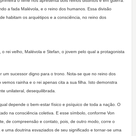
rimeira o filme nos apresenta dois reinos distintos e em guerra:
uindo a fada Malévola, e o reino dos humanos. Essa divisão
nde habitam os arquétipos e a consciência, no reino dos
, o rei velho, Malévola e Stefan, o jovem pelo qual a protagonista
er um sucessor digno para o trono. Nota-se que no reino dos
vemos rainha e o rei apenas cita a sua filha. Isto demonstra
e unilateral, desequilibrada.
 qual depende o bem-estar físico e psíquico de toda a nação. O
tado na consciência coletiva. E esse símbolo, conforme Von
e, de compreensão e contato, pois, de outro modo, corre o
e uma doutrina esvaziados de seu significado e tornar-se uma