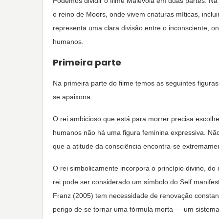
Podemos dividir o filme Malévola em duas partes. Na p
o reino de Moors, onde vivem criaturas míticas, incl
representa uma clara divisão entre o inconsciente, o
humanos.
Primeira parte
Na primeira parte do filme temos as seguintes figuras
se apaixona.
O rei ambicioso que está para morrer precisa escolh
humanos não há uma figura feminina expressiva. Não 
que a atitude da consciência encontra-se extremament
O rei simbolicamente incorpora o princípio divino, do
rei pode ser considerado um símbolo do Self manifes
Franz (2005) tem necessidade de renovação constant
perigo de se tornar uma fórmula morta — um sistema 