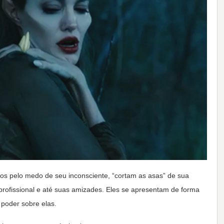
s pelo medo de seu inconsciente, “cortam as asas” de sua
rofissional e até suas amizades. Eles se apresentam de forma
poder sobre elas.